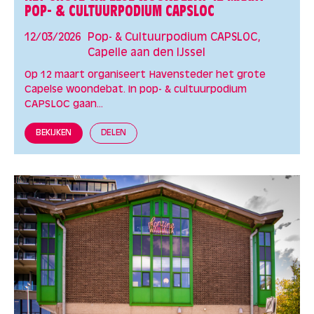
POP- & CULTUURPODIUM CAPSLOC
12/03/2026
Pop- & Cultuurpodium CAPSLOC,
Capelle aan den IJssel
Op 12 maart organiseert Havensteder het grote
Capelse woondebat. In pop- & cultuurpodium
CAPSLOC gaan...
BEKIJKEN
DELEN