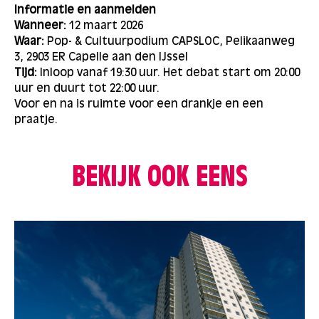
Informatie en aanmelden
Wanneer
:
12
maart 2026
Waar:
​​ Pop- & Cultuurpodium CAPSLOC, Pelikaanweg
3, 2903 ER Capelle aan den IJssel
Tijd:
​ Inloop vanaf 19:30 uur.
Het debat start om
20:00
uur en
duurt tot 22:0
0 uur.
Voor en na is ruimte voor een drankje en een
praatje.
BEKIJK OOK EENS