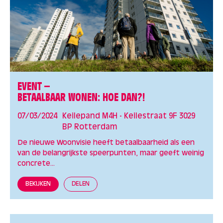
EVENT –
BETAALBAAR WONEN: HOE DAN?!
07/03/2024
Keilepand M4H - Keilestraat 9F 3029
BP Rotterdam
De nieuwe Woonvisie heeft betaalbaarheid als een
van de belangrijkste speerpunten, maar geeft weinig
concrete...
BEKIJKEN
DELEN