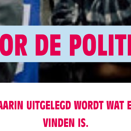
OR DE POLIT
AARIN UITGELEGD WORDT WAT E
VINDEN IS.