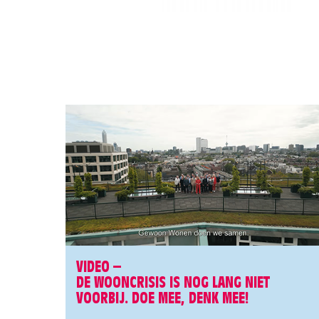
VIDEO –
DE WOONCRISIS IS NOG LANG NIET
VOORBIJ. DOE MEE, DENK MEE!