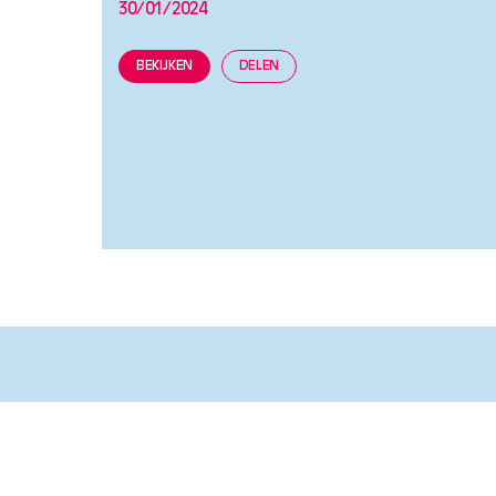
30/01/2024
BEKIJKEN
DELEN
Ken je mooie voorbeelden van
samenwerkingen tussen woningcorporaties 
gemeenten zodat we in de regio sneller
kunnen bouwen, zinvol investeren of buurte