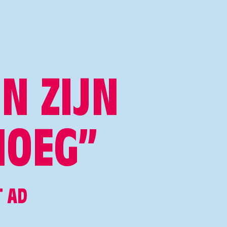
N ZIJN
NOEG”
T AD